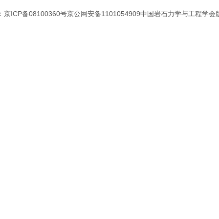
京ICP备08100360号京公网安备1101054909中国岩石力学与工程学